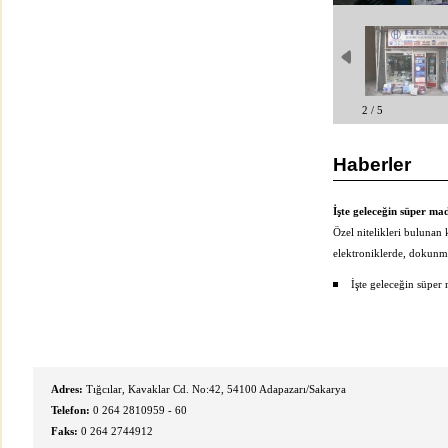
2 / 5
Haberler
İşte geleceğin süper ma
Özel nitelikleri bulunan
elektroniklerde, dokunma
İşte geleceğin süper
Adres:
Tığcılar, Kavaklar Cd. No:42, 54100 Adapazarı/Sakarya
Telefon:
0 264 2810959 - 60
Faks:
0 264 2744912