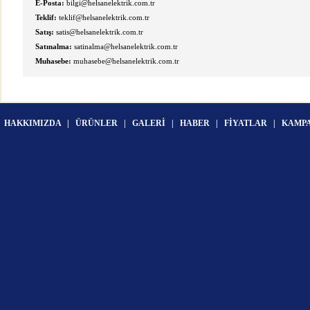
E-Posta:
bilgi@helsanelektrik.com.tr
Teklif:
teklif@helsanelektrik.com.tr
Satış:
satis@helsanelektrik.com.tr
Satınalma:
satinalma@helsanelektrik.com.tr
Muhasebe:
muhasebe@helsanelektrik.com.tr
HAKKIMIZDA
|
ÜRÜNLER
|
GALERİ
|
HABER
|
FİYATLAR
|
KAMP