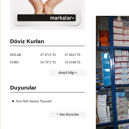
Döviz Kurları
DOLAR
47.4723 TL
47.6625 TL
EURO
54.7972 TL
55.0168 TL
detaylı bilgi »
Duyurular
Yeni Web Sitemiz Yayında!
+ tüm duyurular