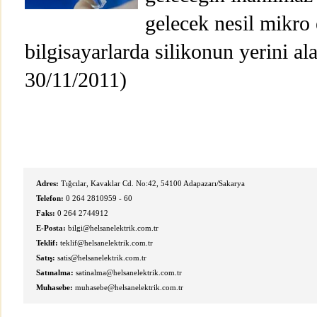
gelecek nesil mikro
bilgisayarlarda silikonun yerini a
30/11/2011)
Adres:
Tığcılar, Kavaklar Cd. No:42, 54100 Adapazarı/Sakarya
Telefon:
0 264 2810959 - 60
Faks:
0 264 2744912
E-Posta:
bilgi@helsanelektrik.com.tr
Teklif:
teklif@helsanelektrik.com.tr
Satış:
satis@helsanelektrik.com.tr
Satınalma:
satinalma@helsanelektrik.com.tr
Muhasebe:
muhasebe@helsanelektrik.com.tr