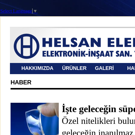
Select Language
▼
HAKKIMIZDA
ÜRÜNLER
GALERİ
HA
HABER
İşte geleceğin sü
Özel nitelikleri bul
geleceğin inanılmaz