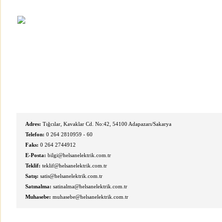
Adres:
Tığcılar, Kavaklar Cd. No:42, 54100 Adapazarı/Sakarya
Telefon:
0 264 2810959 - 60
Faks:
0 264 2744912
E-Posta:
bilgi@helsanelektrik.com.tr
Teklif:
teklif@helsanelektrik.com.tr
Satış:
satis@helsanelektrik.com.tr
Satınalma:
satinalma@helsanelektrik.com.tr
Muhasebe:
muhasebe@helsanelektrik.com.tr