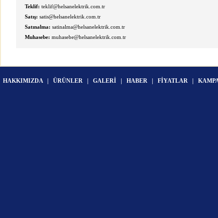
Teklif:
teklif@helsanelektrik.com.tr
Satış:
satis@helsanelektrik.com.tr
Satınalma:
satinalma@helsanelektrik.com.tr
Muhasebe:
muhasebe@helsanelektrik.com.tr
HAKKIMIZDA
|
ÜRÜNLER
|
GALERİ
|
HABER
|
FİYATLAR
|
KAMP