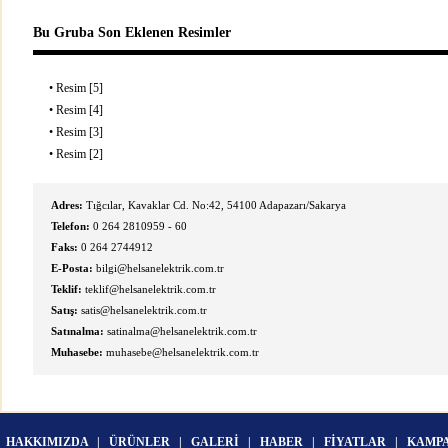
Bu Gruba Son Eklenen Resimler
•
Resim [5]
•
Resim [4]
•
Resim [3]
•
Resim [2]
Adres:
Tığcılar, Kavaklar Cd. No:42, 54100 Adapazarı/Sakarya
Telefon:
0 264 2810959 - 60
Faks:
0 264 2744912
E-Posta:
bilgi@helsanelektrik.com.tr
Teklif:
teklif@helsanelektrik.com.tr
Satış:
satis@helsanelektrik.com.tr
Satınalma:
satinalma@helsanelektrik.com.tr
Muhasebe:
muhasebe@helsanelektrik.com.tr
HAKKIMIZDA
|
ÜRÜNLER
|
GALERİ
|
HABER
|
FİYATLAR
|
KAMP