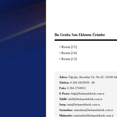
Bu Gruba Son Eklenen Ürünler
•
Resim [15]
•
Resim [14]
•
Resim [13]
Adres:
Tığcılar, Kavaklar Cd. No:42, 54100 Ad
Telefon:
0 264 2810959 - 60
Faks:
0 264 2744912
E-Posta:
bilgi@helsanelektrik.com.tr
Teklif:
teklif@helsanelektrik.com.tr
Satış:
satis@helsanelektrik.com.tr
Satınalma:
satinalma@helsanelektrik.com.tr
Muhasebe:
muhasebe@helsanelektrik.com.tr