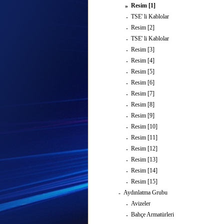
Resim [1]
»
TSE' li Kablolar
-
Resim [2]
-
TSE' li Kablolar
-
Resim [3]
-
Resim [4]
-
Resim [5]
-
Resim [6]
-
Resim [7]
-
Resim [8]
-
Resim [9]
-
Resim [10]
-
Resim [11]
-
Resim [12]
-
Resim [13]
-
Resim [14]
-
Resim [15]
-
Aydınlatma Grubu
-
Avizeler
-
Bahçe Armatürleri
-