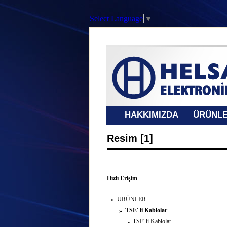
Select Language
▼
HAKKIMIZDA
ÜRÜNL
Resim [1]
Hızlı Erişim
ÜRÜNLER
»
TSE' li Kablolar
»
TSE' li Kablolar
-