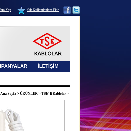
fam Yap
Sık Kullanılanlara Ekle
MPANYALAR
İLETİŞİM
Ana Sayfa
>
ÜRÜNLER
>
TSE' li Kablolar
>