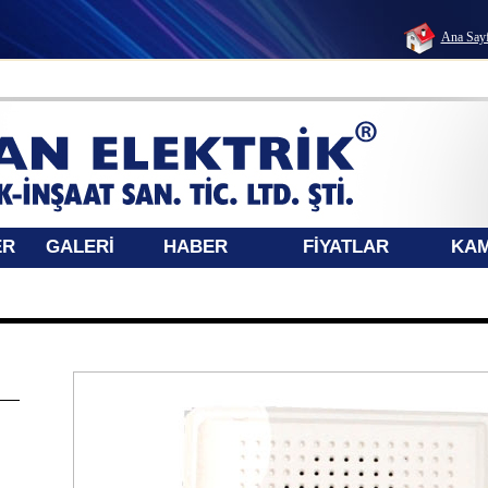
Ana Say
ER
GALERİ
HABER
FİYATLAR
KA