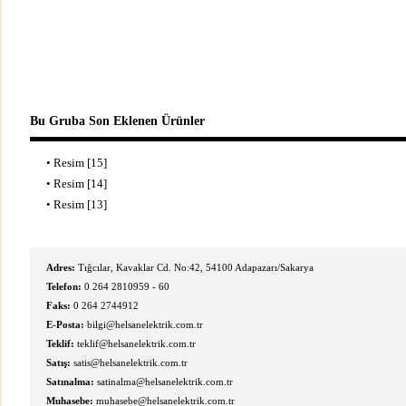
Bu Gruba Son Eklenen Ürünler
•
Resim [15]
•
Resim [14]
•
Resim [13]
Adres:
Tığcılar, Kavaklar Cd. No:42, 54100 Adapazarı/Sakarya
Telefon:
0 264 2810959 - 60
Faks:
0 264 2744912
E-Posta:
bilgi@helsanelektrik.com.tr
Teklif:
teklif@helsanelektrik.com.tr
Satış:
satis@helsanelektrik.com.tr
Satınalma:
satinalma@helsanelektrik.com.tr
Muhasebe:
muhasebe@helsanelektrik.com.tr