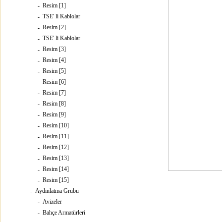
Resim [1]
-
TSE' li Kablolar
-
Resim [2]
-
TSE' li Kablolar
-
Resim [3]
-
Resim [4]
-
Resim [5]
-
Resim [6]
-
Resim [7]
-
Resim [8]
-
Resim [9]
-
Resim [10]
-
Resim [11]
-
Resim [12]
-
Resim [13]
-
Resim [14]
-
Resim [15]
-
Aydınlatma Grubu
-
Avizeler
-
Bahçe Armatürleri
-