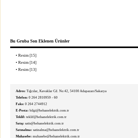
Bu Gruba Son Eklenen Ürünler
•
Resim [15]
•
Resim [14]
•
Resim [13]
Adres:
Tığcılar, Kavaklar Cd. No:42, 54100 Adapazarı/Sakarya
Telefon:
0 264 2810959 - 60
Faks:
0 264 2744912
E-Posta:
bilgi@helsanelektrik.com.tr
Teklif:
teklif@helsanelektrik.com.tr
Satış:
satis@helsanelektrik.com.tr
Satınalma:
satinalma@helsanelektrik.com.tr
Muhasebe:
muhasebe@helsanelektrik.com.tr