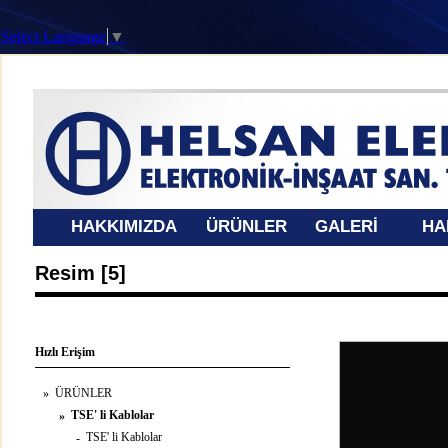
Select Language
▼
HAKKIMIZDA
ÜRÜNLER
GALERİ
HA
Resim [5]
Hızlı Erişim
ÜRÜNLER
»
TSE' li Kablolar
»
TSE' li Kablolar
-