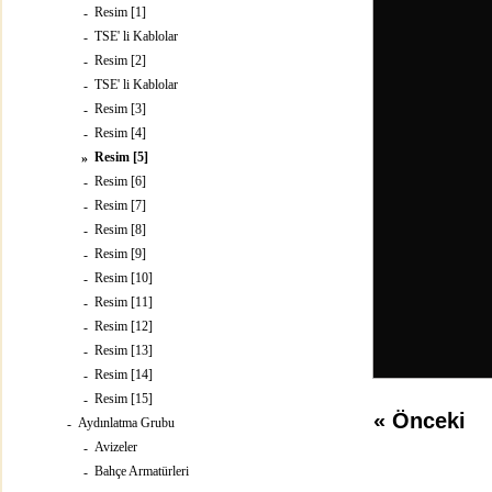
Resim [1]
-
TSE' li Kablolar
-
Resim [2]
-
TSE' li Kablolar
-
Resim [3]
-
Resim [4]
-
Resim [5]
»
Resim [6]
-
Resim [7]
-
Resim [8]
-
Resim [9]
-
Resim [10]
-
Resim [11]
-
Resim [12]
-
Resim [13]
-
Resim [14]
-
Resim [15]
-
«
Önceki
Aydınlatma Grubu
-
Avizeler
-
Bahçe Armatürleri
-